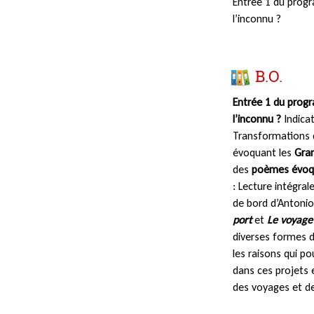
Entrée 1 du progr
l’inconnu ?
B.O.
Entrée 1 du progra
l’inconnu ?
Indica
Transformations d
évoquant les
Gra
des
poèmes évoqua
: Lecture intégral
de bord d’Antonio
port
et
Le voyage
diverses formes d
les raisons qui pou
dans ces projets 
des voyages et de 