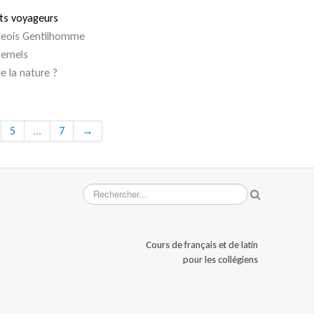
nts voyageurs
rgeois Gentilhomme
ternels
e la nature ?
5
...
7
→
Cours de français et de latin
pour les collégiens