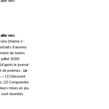
aller vers
aller vers
toire (thème 3 :
 extraits d’œuvres
ement de textes
 juillet 2018)
d’après le journal
nt de poèmes :
Le
: « (1) Découvrir
ges. (2) Comprendre
valeurs mises en jeu
ui sont données