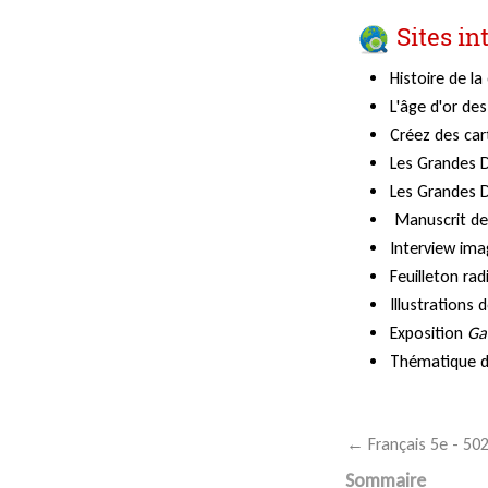
Sites in
Histoire de la
L'âge d'or de
Créez des cart
Les Grandes D
Les Grandes D
Manuscrit de
Interview imag
Feuilleton ra
Illustrations
Exposition
Ga
Thématique 
← Français 5e - 50
Sommaire