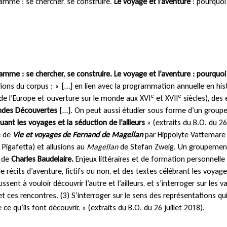
amme : se chercher, se construire.
Le voyage et l’aventure
: pourquoi 
mme : se chercher, se construire. Le voyage et l’aventure : pourquoi 
tions du corpus : « […] en lien avec la programmation annuelle en his
e
e
e l’Europe et ouverture sur le monde aux XVI
et XVII
siècles), des
ndes Découvertes
[…]. On peut aussi étudier sous forme d’un group
nt les voyages et la séduction de l’ailleurs
» (extraits du B.O. du 26
e de
Vie et voyages de Fernand de Magellan
par Hippolyte Vattemare (
 Pigafetta) et allusions au
Magellan
de Stefan Zweig. Un groupeme
de
Charles Baudelaire.
Enjeux littéraires et de formation personnelle 
e récits d’aventure, fictifs ou non, et des textes célébrant les voya
ssent à vouloir découvrir l’autre et l’ailleurs, et s’interroger sur les 
et ces rencontres. (3) S’interroger sur le sens des représentations q
ce qu’ils font découvrir. » (extraits du B.O. du 26 juillet 2018).