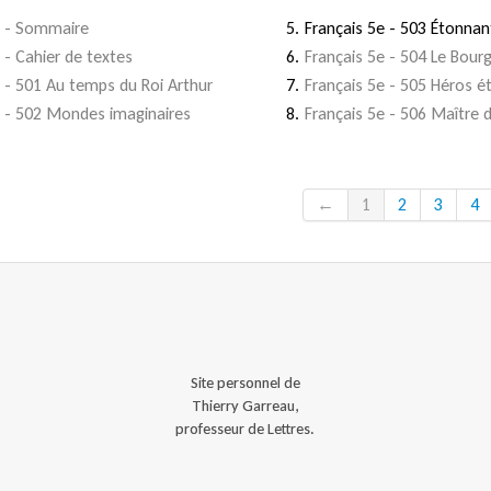
e - Sommaire
Français 5e - 503 Étonna
 - Cahier de textes
Français 5e - 504 Le Bou
e - 501 Au temps du Roi Arthur
Français 5e - 505 Héros é
e - 502 Mondes imaginaires
Français 5e - 506 Maître d
←
1
2
3
4
Site personnel de
Thierry Garreau,
professeur de Lettres.