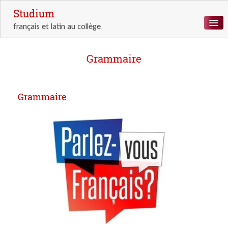
Studium
français et latin au collège
ACCUEIL
Grammaire
LETTRES
LANGUE
Grammaire
LATIN
ANTIQUITÉ
RESSOURCES