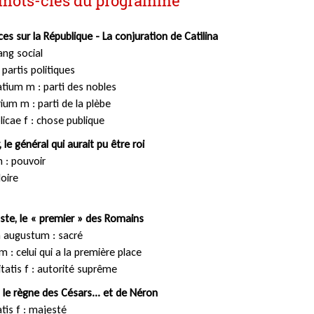
mots-clés du programme
es sur la République - La conjuration de Catilina
ang social
 partis politiques
tium m : parti des nobles
ium m : parti de la plèbe
blicae f : chose publique
, le général qui aurait pu être roi
n : pouvoir
loire
uste, le « premier » des Romains
 augustum : sacré
 m : celui qui a la première place
tatis f : autorité suprême
 le règne des Césars... et de Néron
is f : majesté