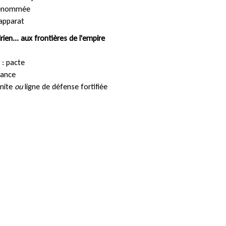
renommée
 apparat
drien... aux frontières de l'empire
 : pacte
fiance
imite
ou
ligne de défense fortifiée