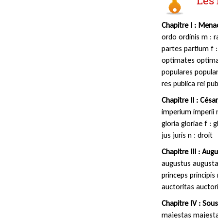
Les 
Chapitre I : Menac
ordo ordinis m : r
partes partium f :
optimates optima
populares popular
res publica rei pu
Chapitre II : César
imperium imperii 
gloria gloriae f : g
jus juris n : droit
Chapitre III : Aug
augustus augusta
princeps principis
auctoritas auctori
Chapitre IV : Sous
majestas majestat