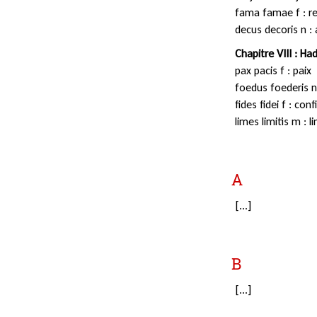
fama famae f : 
decus decoris n :
Chapitre VIII : Ha
pax pacis f : paix
foedus foederis n
fides fidei f : con
limes limitis m : l
A
[...]
B
[...]