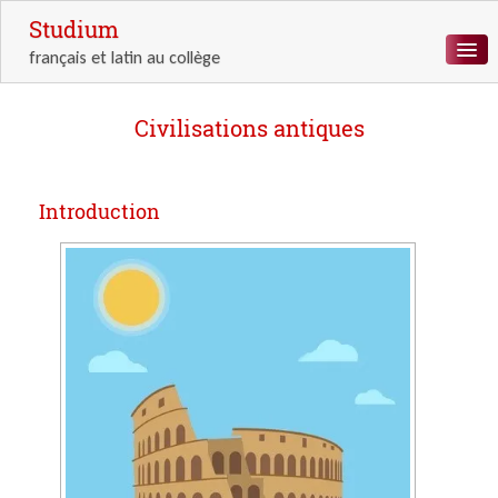
Studium
français et latin au collège
ACCUEIL
Civilisations antiques
LETTRES
LANGUE
Introduction
LATIN
ANTIQUITÉ
RESSOURCES