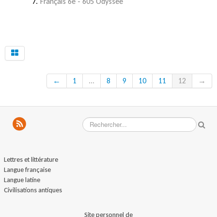
Français 6e - 605 Odyssée
←
1
...
8
9
10
11
12
→
Lettres et littérature
Langue française
Langue latine
Civilisations antiques
Site personnel de